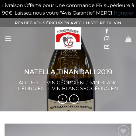
Livraison Offerte pour une commande FR supérieure à
90€. Laissez nous votre "Avis Garantie" MERCI !
Ignorer
Passer
RENDEZ-VOUS ÉPICURIEN AVEC L HISTOIRE DU VIN
au
contenu
NATELLA TINANDALI 2019
ACCUEIL
/
VIN GÉORGIEN
/
VIN BLANC
GÉORGIEN
/
VIN BLANC SEC GÉORGIEN