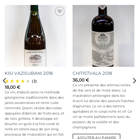
Ajouter
Ajouter
à la liste
à la liste
d’envies
d’envies
KISI VAZISUBANI 2018
CHITISTVALA 2018
36,00
€
(3)
Ce vin présente des arômes riches
18,00
€
de thé vert et de mûre blanc. La
Ce vin, élaboré selon la méthode
macération prolongée dans les
géorgienne traditionnelle dans des
Kvevri lui donne des saveurs fraiches
jarres souterraines en terre cuite
d’agrumes. Le vin a des tannins
nommée Qvevri, révèle des notes
agréables et le corps riche et vif. Ce
appuyées d’abricot, de fruits secs, et
vin se marie parfaitement avec du
de noix grillées. Il développe en
poisson, de la volaille et des
bouche un goût à la fois corsé et
champignons.
riche en tanins issus de son long
processus de maturation qui en fait
AJOUTER AU PANIER