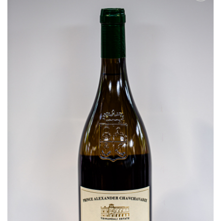
Ajouter
à la
liste
d’envies