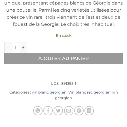
unique, présentant cépages blancs de Géorgie dans
(2 avis)
une bouteille. Parmi les cinq variétés utilisées pour
créer ce vin rare, trois viennent de l’est et deux de
l’ouest de la Géorgie. Le choix très inhabituel.
En stock
quantité de NATELLA TINANDALI 2019
AJOUTER AU PANIER
UGS :
891393-1
Catégories :
vin blanc géorgien
,
Vin blanc sec géorgien
,
vin
géorgien