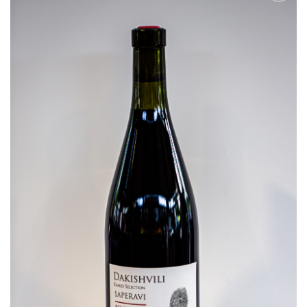
Ajouter
à la
liste
d’envies