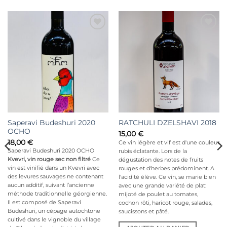
Ajouter
Ajouter
à la liste
à la liste
d’envies
d’envies
Saperavi Budeshuri 2020
RATCHULI DZELSHAVI 2018
OCHO
15,00
€
18,00
€
Ce vin légère et vif est d'une couleur
Saperavi Budeshuri 2020 OCHO
rubis éclatante. Lors de la
Kvevri, vin rouge sec non filtré
Ce
dégustation des notes de fruits
vin est vinifié dans un Kvevri avec
rouges et d'herbes prédominent. A
des levures sauvages ne contenant
l'acidité élève. Ce vin, se marie bien
aucun additif, suivant l’ancienne
avec une grande variété de plat:
méthode traditionnelle géorgienne.
mijoté de poulet au tomates,
Il est composé de Saperavi
cochon rôti, haricot rouge, salades,
Budeshuri, un cépage autochtone
saucissons et pâté.
cultivé dans le vignoble du village