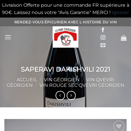
Livraison Offerte pour une commande FR supérieure à
90€. Laissez nous votre "Avis Garantie" MERCI !
Ignorer
Passer
RENDEZ-VOUS ÉPICURIEN AVEC L HISTOIRE DU VIN
au
contenu
SAPERAVI DAKISHVILI 2021
ACCUEIL
/
VIN GÉORGIEN
/
VIN QVEVRI
GÉORGIEN
/
VIN ROUGE SEC QVEVRI GÉORGIEN