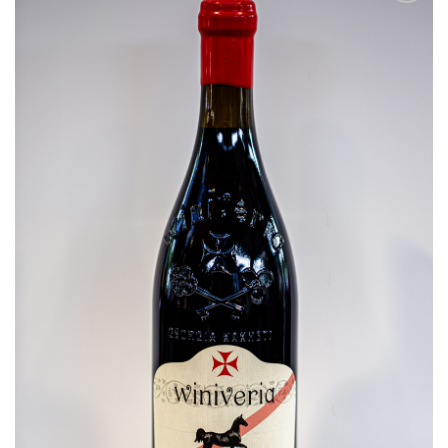
Ajouter
à la
liste
d’envies