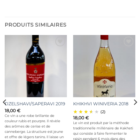
PRODUITS SIMILAIRES
Ajouter
Ajouter
à la liste
à la liste
d’envies
d’envies
DZELSHAVI/SAPERAVI 2019
KHIKHVI WINIVERIA 2018
18,00
€
(2)
Ce vin a une robe brillante de
18,00
€
couleur rubis et pourpre. Il révèle
Le vin est produit par la méthode
des arômes de cerise et de
traditionnelle millénaire de Kakheti
canneberge. La structure est jeune
qui consiste à faire fermenter le
et offre de légers tanins. Il laisse un
raisin pendant 6 mois dans des