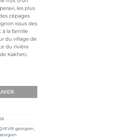
le fruit d’un
ravi, les plus
 des cépages
ignon issus des
à la famille
ur du village de
te du rivière
 de Kakheti.
2016
ANIER
1R
QVEVRI géorgien
,
géorgien