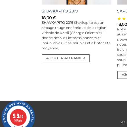
UBANI 2019
SHAVKAPITO 2019
SAPE
18,00
€
nt d’un soin
SHAVKAPITO 2019
Shavkapito est un
18,0
el, y compris une
cépage rouge endémique de la région
Robe 
lors des vendanges. Il
viticole de Kartli (Géorgie Orientale). Il
au ref
océdions en même
donne des vins impressionnants et
s’ouv
tion de deux variétés
inoubliables – fins, souples et à l’intensité
notes
fin d’obtenir les
moyenne.
fraich
s mais la plupart du
souple
AJOUTER AU PANIER
s dans nos fûts
soupl
peravi Budeshuri
puiss
ouceur.
AJ
ANIER
9.9
/10
167 avis
AC