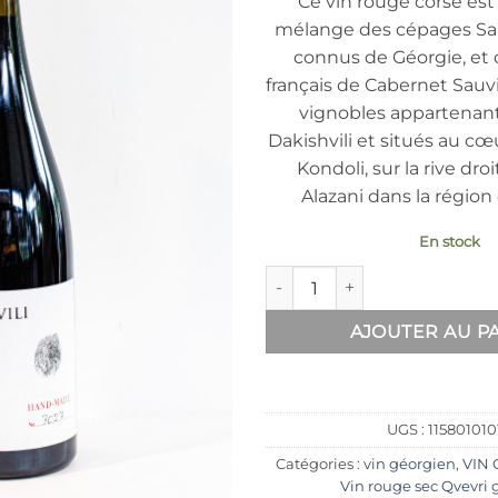
Ce vin rouge corsé est 
mélange des cépages Sape
connus de Géorgie, et
français de Cabernet Sauv
vignobles appartenant 
Dakishvili et situés au cœ
Kondoli, sur la rive droi
Alazani dans la région
En stock
quantité de Dakishvili rouge 
AJOUTER AU P
UGS :
115801010
Catégories :
vin géorgien
,
VIN 
Vin rouge sec Qvevri 