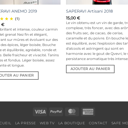
RAVI ANEMO 2019
SAPERAVI Artisani 2018
15,00
€
(1)
Le vin obtenu est un vin de garde, tr
0
€
complexe, très foncer, avec des ar
brillant et intense, couleur carmin
des fruits sec, de cacao, de cerise,
let grenat Nez fin et élégant,
caramelle et du poivre. En bouche le
rant sur mûres et évoluant sur des
est équilibré, avec l'explosion des ta
 des épices, léger boisée, Bouche
d'alcools et astringent qui sont en
e et équilibrée, agréable, ronde et
harmonie avec le gout de Qvevri, le 
. Belle fraicheur et vivacité. Tanins
persistance aromatique très intense
es et fondus. Léger boisée, assez
ante et longue.
AJOUTER AU PANIER
OUTER AU PANIER
Visa
PayPal
MasterCard
American
Express
CUEIL
LA PRESSE
WEB TV
LA BOUTIQUE
CONTACT
SAFE M