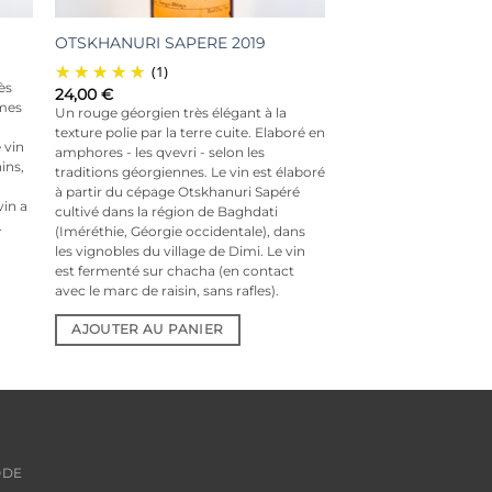
OTSKHANURI SAPERE 2019
(1)
ès
24,00
€
ômes
Un rouge géorgien très élégant à la
texture polie par la terre cuite. Elaboré en
 vin
amphores - les qvevri - selon les
nins,
traditions géorgiennes. Le vin est élaboré
à partir du cépage Otskhanuri Sapéré
vin a
cultivé dans la région de Baghdati
.
(Iméréthie, Géorgie occidentale), dans
les vignobles du village de Dimi. Le vin
est fermenté sur chacha (en contact
avec le marc de raisin, sans rafles).
AJOUTER AU PANIER
ODE