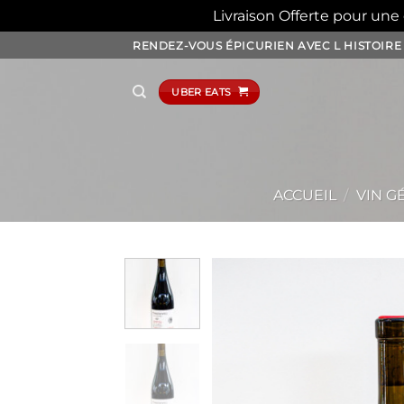
Livraison Offerte pour un
Passer
RENDEZ-VOUS ÉPICURIEN AVEC L HISTOIRE
au
contenu
UBER EATS
ACCUEIL
/
VIN G