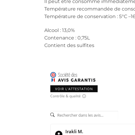
Il peut être consommé immédiatemen
Température recommandée de consom
Température de conservation : 5°C –1
Alcool : 13,0%
Contenance : 0,75L
Contient des sulfites
VOIR L'ATTESTATION
Contrôle & qualité
Irakli M.