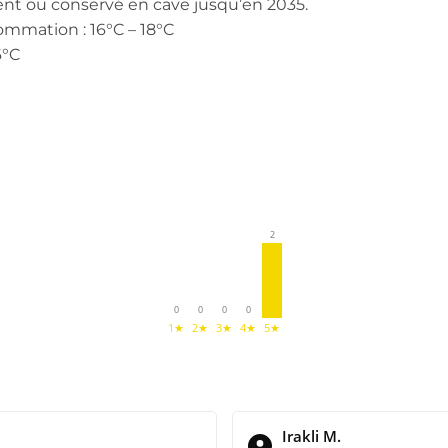
t ou conservé en cave jusqu’en 2035.
mation : 16°C – 18°C
6°C
2
0
0
0
0
1★
2★
3★
4★
5★
Irakli M.