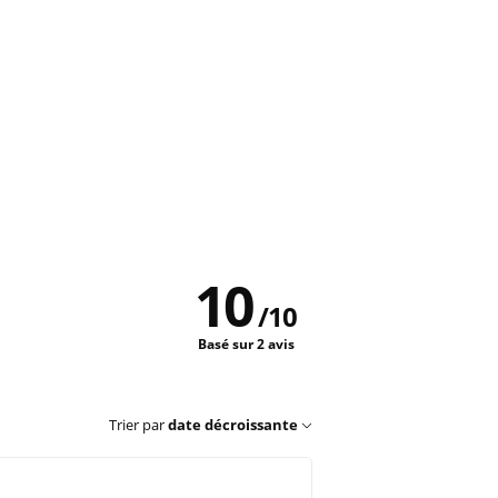
10
/
10
Basé sur 2 avis
Trier par
date décroissante