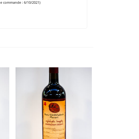
de commande : 6/10/2021)
ter
Ajouter
ste
à la liste
ies
d’envies