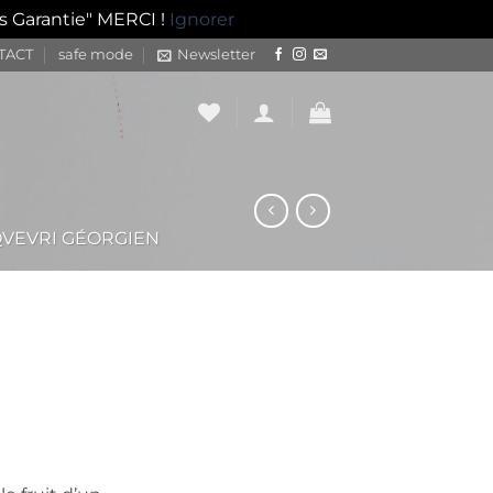
s Garantie" MERCI !
Ignorer
TACT
safe mode
Newsletter
QVEVRI GÉORGIEN
(2 avis)