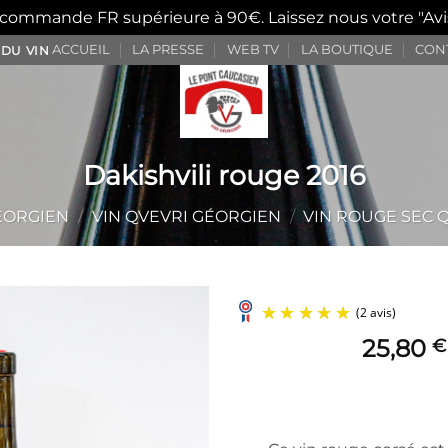
e commande FR supérieure à 90€. Laissez nous votre "Avi
ACCUEIL
LA PRESSE
WEB TV
LA BOUTIQUE
CON
 DU VIN
Dakishvili rouge 2016
ÉORGIEN
/
VIN QVEVRI GÉORGIEN
/
VIN ROUGE SEC 
25,80
€
Ajouter
à la
liste
d’envies