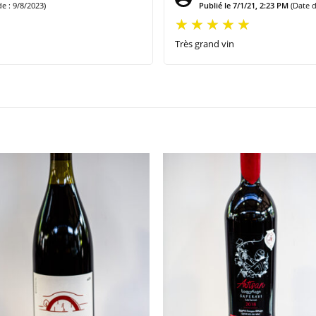
 : 9/8/2023)
Publié le 7/1/21, 2:23 PM
(Date 
Très grand vin
Ajouter
Ajou
à la liste
à la li
d’envies
d’env