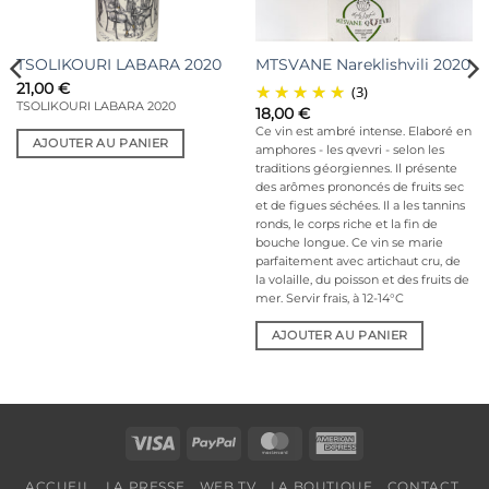
TSOLIKOURI LABARA 2020
MTSVANE Nareklishvili 2020
21,00
€
(3)
TSOLIKOURI LABARA 2020
18,00
€
Ce vin est ambré intense. Elaboré en
AJOUTER AU PANIER
amphores - les qvevri - selon les
traditions géorgiennes. Il présente
des arômes prononcés de fruits sec
et de figues séchées. Il a les tannins
ronds, le corps riche et la fin de
bouche longue. Ce vin se marie
parfaitement avec artichaut cru, de
la volaille, du poisson et des fruits de
mer. Servir frais, à 12-14°C
AJOUTER AU PANIER
Visa
PayPal
MasterCard
American
Express
ACCUEIL
LA PRESSE
WEB TV
LA BOUTIQUE
CONTACT