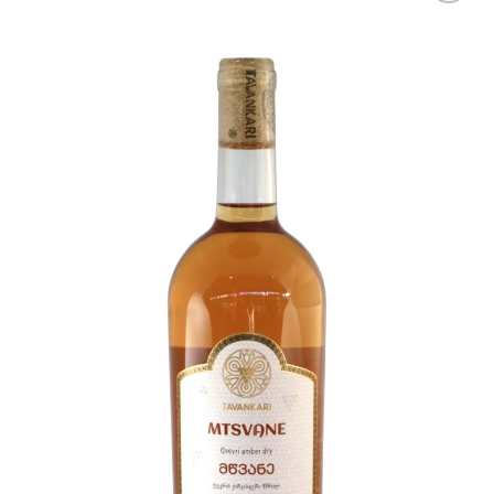
Ajouter
à la
liste
d’envies