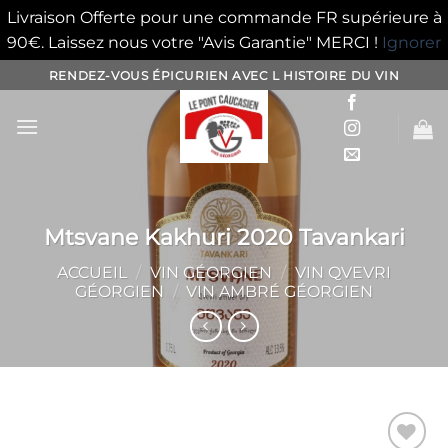
Livraison Offerte pour une commande FR supérieure à
90€. Laissez nous votre "Avis Garantie" MERCI !
Ignorer
Passer
RENDEZ-VOUS ÉPICURIEN AVEC L HISTOIRE DU VIN
au
contenu
Mtsvane Kakhuri 2020 Tavankari
ACCUEIL
/
VIN GÉORGIEN
/
VIN QVEVRI
GÉORGIEN
/
VIN AMBRÉ GÉORGIEN